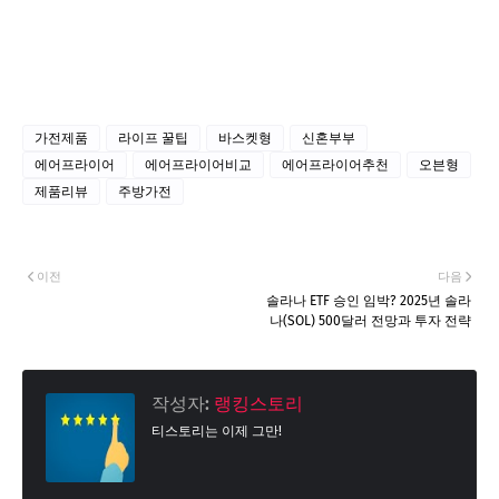
가전제품
라이프 꿀팁
바스켓형
신혼부부
에어프라이어
에어프라이어비교
에어프라이어추천
오븐형
제품리뷰
주방가전
이전
다음
솔라나 ETF 승인 임박? 2025년 솔라
나(SOL) 500달러 전망과 투자 전략
작성자:
랭킹스토리
티스토리는 이제 그만!